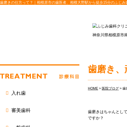
歯磨きの仕方って？｜相模原市の歯医者、相模大野駅から徒歩15分のふじみ
神奈川県相模原市南
歯磨き、
HOME
>
医院ブログ
>
歯
入れ歯
審美歯科
歯磨きはちゃんとし
ですか？