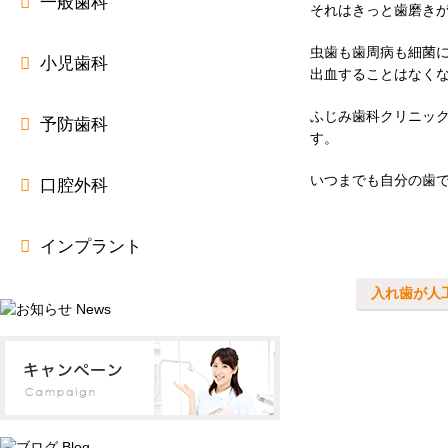
一般歯科
それはきっと歯磨き
虫歯も歯周病も細菌
小児歯科
出血することはなく
ふじみ歯科クリニッ
予防歯科
す。
いつまでも自分の歯
口腔外科
インプラント
入れ歯が人